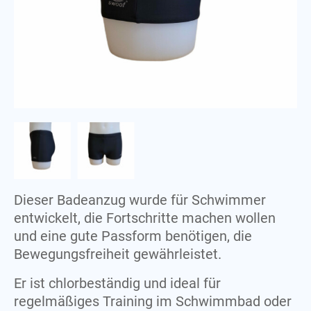
Fleece
Polo
J
S
Jas
Shirt
Jersey
Sweatshirt
M
T
Manchet
T-shirt
Towel
P
Polo
Dieser Badeanzug wurde für Schwimmer
S
entwickelt, die Fortschritte machen wollen
Shirt
und eine gute Passform benötigen, die
Bewegungsfreiheit gewährleistet.
Sweatshirt
Er ist chlorbeständig und ideal für
T
regelmäßiges Training im Schwimmbad oder
T-shirt