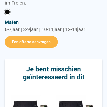
im Freien.
Towel
Maten
6-7jaar | 8-9jaar | 10-11jaar | 12-14jaar
Een offerte aanvragen
Je bent misschien
geïnteresseerd in dit
Junior Briefjes
Slips voor volwassenen
Wed