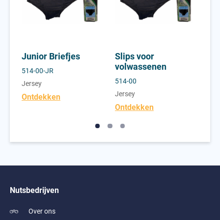
s
Junior Briefjes
Slips voor
We
volwassenen
vo
514-00-JR
514-00
730
Jersey
Jersey
Jer
Ontdekken
Ontdekken
On
Nutsbedrijven
Over ons