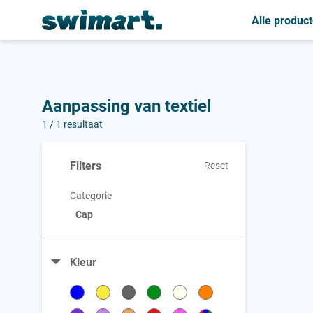
Personnalisation de vos bonnets de natation
Alle produc
A
A
A
Accessoires
Accessoires
Accessoires
Aanpassing van textiel
B
B
Baby zwemluier
Badjas
1 / 1 resultaat
Badjas
Filters
Reset
Badmuts
Categorie
Cap
Kleur