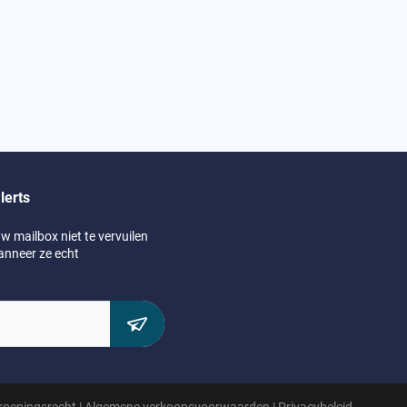
lerts
 mailbox niet te vervuilen
anneer ze echt
roepingsrecht
|
Algemene verkoopsvoorwaarden
|
Privacybeleid