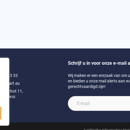
Schrijf u in voor onze e-mail a
1 43 23 33
Wij maken er een erezaak van om uw
en bieden u onze mail alerts aan w
swimart.eu
gerechtvaardigd zijn!
u Brachot 11,
harleroi
que
Juridische informatie
|
Her