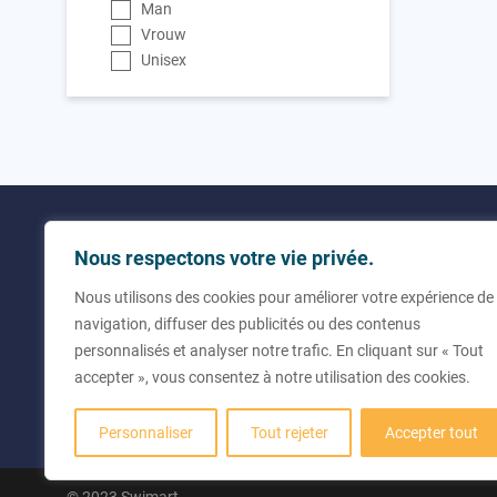
Man
Vrouw
Unisex
Nutsbedrijven
Contact
Nous respectons votre vie privée.
Over ons
+32 7
Nous utilisons des cookies pour améliorer votre expérience de
Veel Gestelde Vragen
info@
navigation, diffuser des publicités ou des contenus
Rue d
personnalisés et analyser notre trafic. En cliquant sur « Tout
6061 C
accepter », vous consentez à notre utilisation des cookies.
Belgi
Personnaliser
Tout rejeter
Accepter tout
© 2023 Swimart