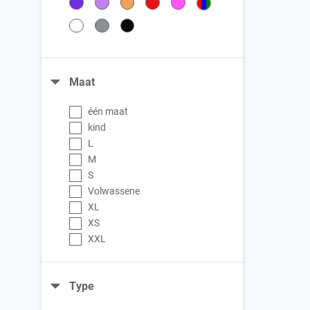
Maat
één maat
kind
L
M
S
Volwassene
XL
XS
XXL
Type