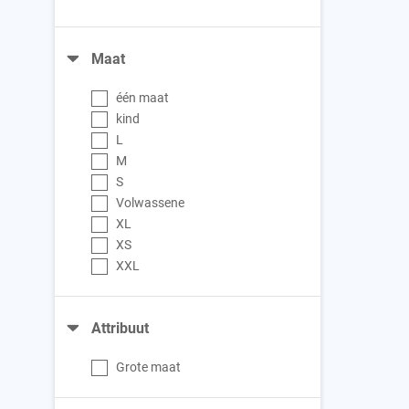
Maat
één maat
kind
L
M
S
Volwassene
XL
XS
XXL
Attribuut
Grote maat