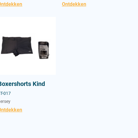
Ontdekken
Ontdekken
oxershorts Kind
Boxershorts Kind
ST-017
Jersey
Ontdekken