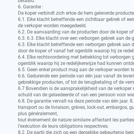
betaald.
6. Garantie :
De koper verbindt zich ertoe de hem geleverde product
6.1. Elke klacht betreffende een zichtbaar gebrek of 
de verkoper worden meegedeeld.
6.2. De aanvaarding van de producten door de koper of 
6.3. 6.3. Elke klacht over een verborgen gebrek aan d
6.3. Elke klacht betreffende een verborgen gebrek aan
door de koper of vanaf het ogenblik waarop hij ze rede
6.4. Elke rechtsvordering met betrekking tot verborgen
ogenblik waarop hij ze redelijkerwijze had kunnen ont
6.5. Geen enkel product mag aan de verkoper worden t
6.6. Gedurende een periode van één jaar vanaf de leveri
gebrekkige producten, of tot de terugbetaling of de ver
6.7 Bovendien is de aansprakelijkheid van de verkoper 
schuld van de gelaedeerde of van een persoon voor wie 
6.8. De garantie vervalt na deze periode van één jaar. 
transport ou de livraison, grèves, lock-out, embargos, g
plus généralement,
tout événement de nature similaire affectant les parties
l’exécution de leurs obligations respectives.
8.2. De partij die zich op een dergelijke gebeurtenis be