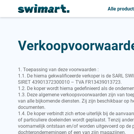
Personnalisation de vos bonnets de natation
Alle produc
A
A
A
Accessoires
Accessoires
Accessoires
Verkoopvoorwaard
B
B
Baby zwemluier
Badjas
Badjas
1. Toepassing van deze voorwaarden :
Badmuts
1.1. De hierna gekwalificeerde verkoper is de SARL SWI
SIRET 43901372300010 – TVA FR13439013723.
1.2. De koper wordt hierna gedefinieerd als de onderne
1.3. Deze algemene verkoopsvoorwaarden zijn van toepa
van alle bijkomende diensten. Zij zijn beschikbaar op 
documenten.
1.4. De koper verbindt zich ertoe uiterlijk bij de aanva
of particuliere doeleinden wordt geplaatst. Tenzij and
voornamelijk ontstaan en/of worden uitgevoerd op de pl
dochterondernemingen of een van zijn magazijnen.