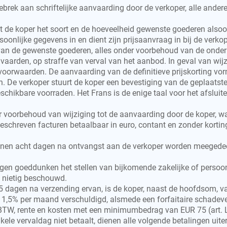
brek aan schriftelijke aanvaarding door de verkoper, alle ande
st de koper het soort en de hoeveelheid gewenste goederen also
soonlijke gegevens in en dient zijn prijsaanvraag in bij de verko
van de gewenste goederen, alles onder voorbehoud van de onde
vaarden, op straffe van verval van het aanbod. In geval van wij
 voorwaarden. De aanvaarding van de definitieve prijskorting vo
 De verkoper stuurt de koper een bevestiging van de geplaatste 
schikbare voorraden. Het Frans is de enige taal voor het afsluite
er voorbehoud van wijziging tot de aanvaarding door de koper, 
eschreven facturen betaalbaar in euro, contant en zonder korting,
 binnen acht dagen na ontvangst aan de verkoper worden meegede
igen goeddunken het stellen van bijkomende zakelijke of persoonl
ls nietig beschouwd.
n 15 dagen na verzending ervan, is de koper, naast de hoofdsom,
an 1,5% per maand verschuldigd, alsmede een forfaitaire schadev
BTW, rente en kosten met een minimumbedrag van EUR 75 (art. L
ele vervaldag niet betaalt, dienen alle volgende betalingen uiterl