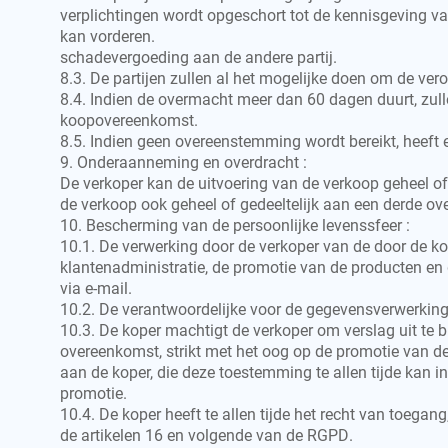
verplichtingen wordt opgeschort tot de kennisgeving va
kan vorderen.
schadevergoeding aan de andere partij.
8.3. De partijen zullen al het mogelijke doen om de ve
8.4. Indien de overmacht meer dan 60 dagen duurt, zulle
koopovereenkomst.
8.5. Indien geen overeenstemming wordt bereikt, heeft el
9. Onderaanneming en overdracht :
De verkoper kan de uitvoering van de verkoop geheel of
de verkoop ook geheel of gedeeltelijk aan een derde o
10. Bescherming van de persoonlijke levenssfeer :
10.1. De verwerking door de verkoper van de door de 
klantenadministratie, de promotie van de producten en
via e-mail.
10.2. De verantwoordelijke voor de gegevensverwerking 
10.3. De koper machtigt de verkoper om verslag uit te 
overeenkomst, strikt met het oog op de promotie van d
aan de koper, die deze toestemming te allen tijde kan 
promotie.
10.4. De koper heeft te allen tijde het recht van toega
de artikelen 16 en volgende van de RGPD.