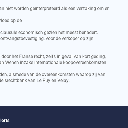
n niet worden geïnterpreteerd als een verzaking om er
vloed op de
e clausule economisch gezien het meest benadert.
 ontvangstbevestiging, voor de verkoper op zijn
or het Franse recht, zelfs in geval van kort geding,
g van Wenen inzake internationale koopovereenkomsten
arden, alsmede van de overeenkomsten waarop zij van
delsrechtbank van Le Puy en Velay.
lerts