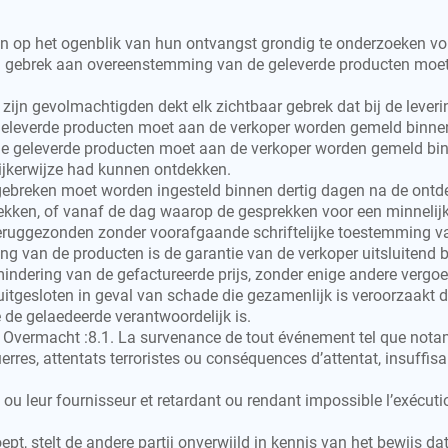
en op het ogenblik van hun ontvangst grondig te onderzoeken vo
een gebrek aan overeenstemming van de geleverde producten moe
zijn gevolmachtigden dekt elk zichtbaar gebrek dat bij de lever
e geleverde producten moet aan de verkoper worden gemeld binne
 de geleverde producten moet aan de verkoper worden gemeld bi
lijkerwijze had kunnen ontdekken.
 gebreken moet worden ingesteld binnen dertig dagen na de ontd
dekken, of vanaf de dag waarop de gesprekken voor een minnelij
eruggezonden zonder voorafgaande schriftelijke toestemming va
ng van de producten is de garantie van de verkoper uitsluitend b
mindering van de gefactureerde prijs, zonder enige andere vergoe
uitgesloten in geval van schade die gezamenlijk is veroorzaakt
de gelaedeerde verantwoordelijk is.
8. Overmacht :8.1. La survenance de tout événement tel que notam
uerres, attentats terroristes ou conséquences d’attentat, insuffi
 ou leur fournisseur et retardant ou rendant impossible l’exécut
roept, stelt de andere partij onverwijld in kennis van het bewijs 