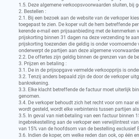
1.5. Deze algemene verkoopsvoorwaarden sluiten, bij ge
2. Bestellen :
2.1. Bij een bezoek aan de website van de verkoper kie
toegepast te zien. De koper vult de hem betreffende per
kerende e-mail een prijsaanbieding met de kenmerken 
prijskorting binnen 31 dagen na deze verzending te aan
prijskorting toezenden die geldig is onder voornoemde
onderwerpt de partijen aan deze algemene voorwaarden.
2.2. De offertes zijn geldig binnen de grenzen van de be
3. Prijzen en betaling :
3.1. De in de prijsopgave vermelde verkoopprijs is ond
3.2. Tenzij anders bepaald zijn de door de verkoper uitg
bankrekening.
3.3. Elke klacht betreffende de factuur moet uiterlijk
genomen.
3.4. De verkoper behoudt zich het recht voor om naar e
wordt gesteld, wordt elke verbintenis tussen partijen a
3.5. In geval van niet-betaling van een factuur binne
ingebrekestelling aan de verkoper een verwijlintrest v
van 15% van de hoofdsom van de bestelling exclusief 
3.6. Indien de koper, om welke reden dan ook, op één enk