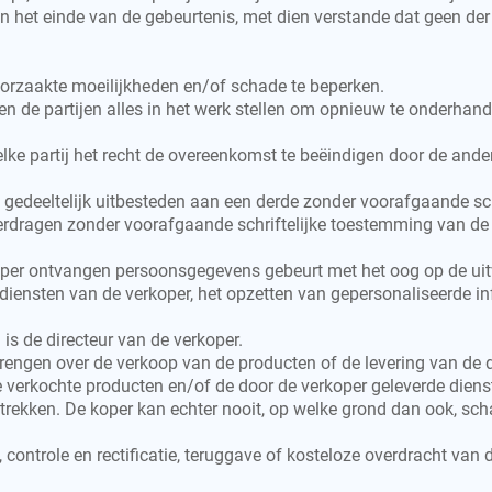
n het einde van de gebeurtenis, met dien verstande dat geen der
roorzaakte moeilijkheden en/of schade te beperken.
n de partijen alles in het werk stellen om opnieuw te onderhande
ke partij het recht de overeenkomst te beëindigen door de andere
 gedeeltelijk uitbesteden aan een derde zonder voorafgaande sc
verdragen zonder voorafgaande schriftelijke toestemming van de 
koper ontvangen persoonsgegevens gebeurt met het oog op de ui
 diensten van de verkoper, het opzetten van gepersonaliseerde 
is de directeur van de verkoper.
brengen over de verkoop van de producten of de levering van de
e verkochte producten en/of de door de verkoper geleverde dien
intrekken. De koper kan echter nooit, op welke grond dan ook, 
ng, controle en rectificatie, teruggave of kosteloze overdracht