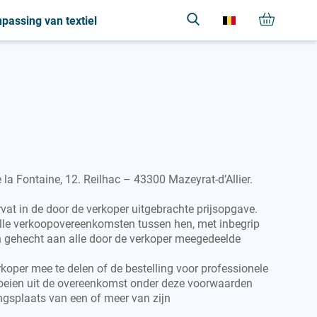
passing van textiel
M
S
S
Manchet
Shirt
Shirt
Sweatshirt
Sweatshirt
T
T
T-shirt
T-shirt
Towel
Towel
a Fontaine, 12. Reilhac – 43300 Mazeyrat-d’Allier.
vat in de door de verkoper uitgebrachte prijsopgave.
alle verkoopovereenkomsten tussen hen, met inbegrip
en gehecht aan alle door de verkoper meegedeelde
erkoper mee te delen of de bestelling voor professionele
tvloeien uit de overeenkomst onder deze voorwaarden
ngsplaats van een of meer van zijn