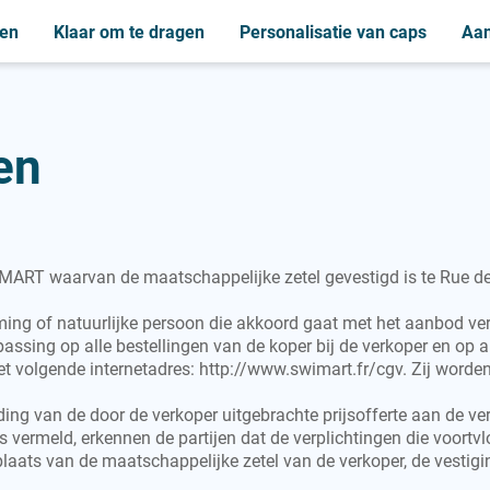
ten
Klaar om te dragen
Personalisatie van caps
Aan
Z
B
C
Z
J
J
Baby zwemluier
Zwembrillen
Cap
Zwembrillen
Jas
Jas
en
Badmuts
Cap
Jersey
C
P
J
Cap
Jersey
Polo
F
M
Fleece
Cap
Manchet
F
P
MART waarvan de maatschappelijke zetel gevestigd is te Rue de l
Fleece
Polo
ming of natuurlijke persoon die akkoord gaat met het aanbod ver
ssing op alle bestellingen van de koper bij de verkoper en op 
het volgende internetadres: http://www.swimart.fr/cgv. Zij word
arding van de door de verkoper uitgebrachte prijsofferte aan de v
ers vermeld, erkennen de partijen dat de verplichtingen die voor
aats van de maatschappelijke zetel van de verkoper, de vestigi