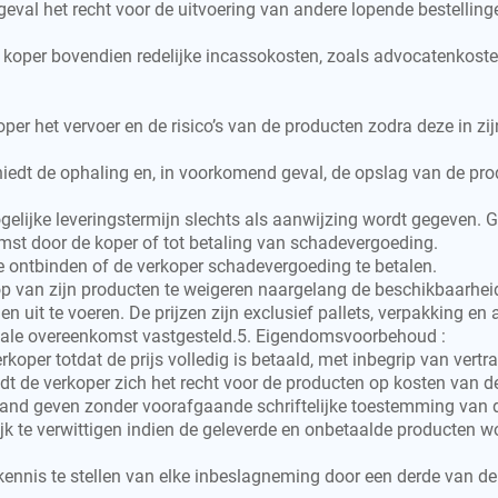
geval het recht voor de uitvoering van andere lopende bestellin
 de koper bovendien redelijke incassokosten, zoals advocatenkost
r het vervoer en de risico’s van de producten zodra deze in zijn 
hiedt de ophaling en, in voorkomend geval, de opslag van de pro
gelijke leveringstermijn slechts als aanwijzing wordt gegeven. G
st door de koper of tot betaling van schadevergoeding.
e ontbinden of de verkoper schadevergoeding te betalen.
op van zijn producten te weigeren naargelang de beschikbaarheid
ngen uit te voeren. De prijzen zijn exclusief pallets, verpakking
ciale overeenkomst vastgesteld.5. Eigendomsvoorbehoud :
koper totdat de prijs volledig is betaald, met inbegrip van ver
oudt de verkoper zich het recht voor de producten op kosten van d
and geven zonder voorafgaande schriftelijke toestemming van d
lijk te verwittigen indien de geleverde en onbetaalde producten 
 kennis te stellen van elke inbeslagneming door een derde van de