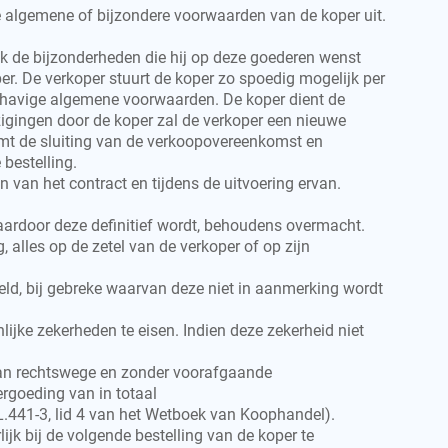
re algemene of bijzondere voorwaarden van de koper uit.
ok de bijzonderheden die hij op deze goederen wenst
per. De verkoper stuurt de koper zo spoedig mogelijk per
rhavige algemene voorwaarden. De koper dient de
zigingen door de koper zal de verkoper een nieuwe
rmt de sluiting van de verkoopovereenkomst en
bestelling.
n van het contract en tijdens de uitvoering ervan.
waardoor deze definitief wordt, behoudens overmacht.
 alles op de zetel van de verkoper of op zijn
eld, bij gebreke waarvan deze niet in aanmerking wordt
ijke zekerheden te eisen. Indien deze zekerheid niet
 van rechtswege en zonder voorafgaande
ergoeding van in totaal
.441-3, lid 4 van het Wetboek van Koophandel).
ijk bij de volgende bestelling van de koper te