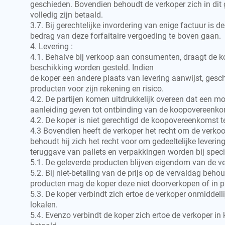
geschieden. Bovendien behoudt de verkoper zich in dit 
volledig zijn betaald.
3.7. Bij gerechtelijke invordering van enige factuur is
bedrag van deze forfaitaire vergoeding te boven gaan.
4. Levering :
4.1. Behalve bij verkoop aan consumenten, draagt de kope
beschikking worden gesteld. Indien
de koper een andere plaats van levering aanwijst, gesc
producten voor zijn rekening en risico.
4.2. De partijen komen uitdrukkelijk overeen dat een mo
aanleiding geven tot ontbinding van de koopovereenkom
4.2. De koper is niet gerechtigd de koopovereenkomst t
4.3 Bovendien heeft de verkoper het recht om de verko
behoudt hij zich het recht voor om gedeeltelijke leveri
teruggave van pallets en verpakkingen worden bij spe
5.1. De geleverde producten blijven eigendom van de ver
5.2. Bij niet-betaling van de prijs op de vervaldag beh
producten mag de koper deze niet doorverkopen of in p
5.3. De koper verbindt zich ertoe de verkoper onmiddel
lokalen.
5.4. Evenzo verbindt de koper zich ertoe de verkoper in