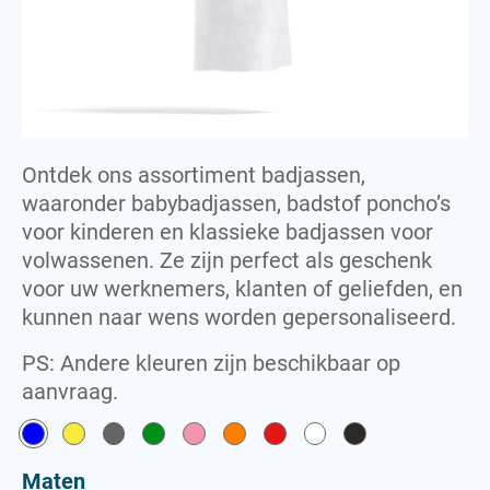
Fleece
Polo
J
S
Jas
Shirt
Jersey
Sweatshirt
Ontdek ons assortiment badjassen,
M
T
waaronder babybadjassen, badstof poncho’s
Manchet
T-shirt
voor kinderen en klassieke badjassen voor
Towel
volwassenen. Ze zijn perfect als geschenk
P
voor uw werknemers, klanten of geliefden, en
Polo
kunnen naar wens worden gepersonaliseerd.
S
PS: Andere kleuren zijn beschikbaar op
Shirt
aanvraag.
Sweatshirt
T
Maten
T-shirt