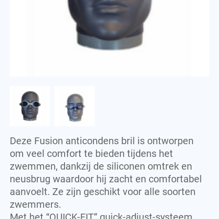
Fleece
Polo
J
S
Jas
Shirt
Jersey
Sweatshirt
M
T
Manchet
T-shirt
Towel
P
Polo
Deze Fusion anticondens bril is ontworpen
S
om veel comfort te bieden tijdens het
Shirt
zwemmen, dankzij de siliconen omtrek en
neusbrug waardoor hij zacht en comfortabel
Sweatshirt
aanvoelt. Ze zijn geschikt voor alle soorten
T
zwemmers.
T-shirt
Met het “QUICK-FIT” quick-adjust-systeem