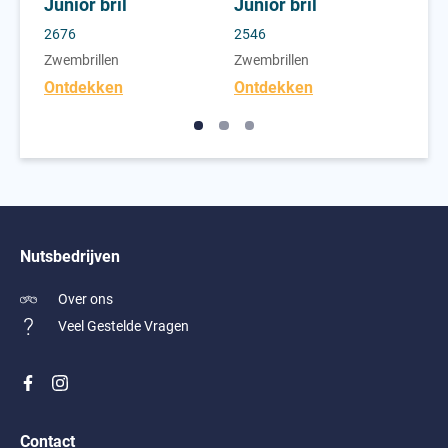
Junior bril
Junior bril
Tra
2676
2546
815
Zwembrillen
Zwembrillen
Zwe
Ontdekken
Ontdekken
On
Nutsbedrijven
Over ons
Veel Gestelde Vragen
Contact