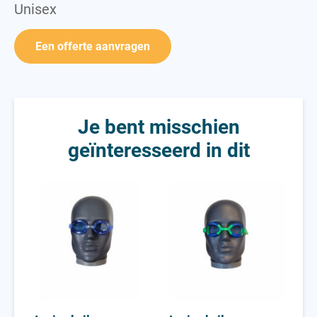
Unisex
Een offerte aanvragen
Je bent misschien
geïnteresseerd in dit
Junior bril
Junior bril
Tra